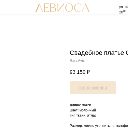
ул.Эн
00
20
Свадебное платье 
Rara Avis
93 150
₽
Нет в наличии
Длина: макси
Цвет: молочный
Тип ткани: атлас
Размер: можно уточнить по телефо