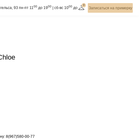
0
00
00
00
гельса, 93 пн-пт 11
до 19
| cб-вс 10
до
Записаться на примерку
Chloe
ну: 8(967)580-00-77