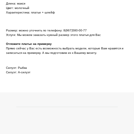
Длина: макси
Цвет: молочный
Характеристика: платье + шлейф
Размер: можно уточнить по телефону: 8(967)580-00-77
Услуги: Мы можем заказать нужный размер этого платья для Вас
Отложите платье на примерку
Прямо сейчас у Вас есть возможность выбрать модели, которые Вам нравятся и
записаться на примерку. А мы подготовим их к Вашему визиту.
Силуэт: Рыбка
Силуэт: А-силуэт