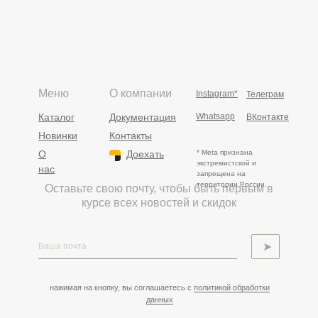
Меню
О компании
Instagram*
Телеграм
Каталог
Документация
Whatsapp
ВКонтакте
Новинки
Контакты
О
Доехать
* Meta признана
экстремистской и
нас
запрещена на
территории России.
Оставьте свою почту, чтобы быть первым в
курсе всех новостей и скидок
➤
нажимая на кнопку, вы соглашаетесь с
политикой обработки
данных