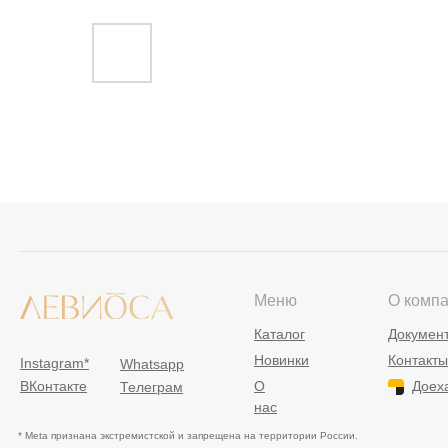
Меню
О комп
Каталог
Докумен
Новинки
Контакты
Instagram*
Whatsapp
ВКонтакте
О
Доех
Телеграм
нас
* Meta признана экстремистской и запрещена на территории России.