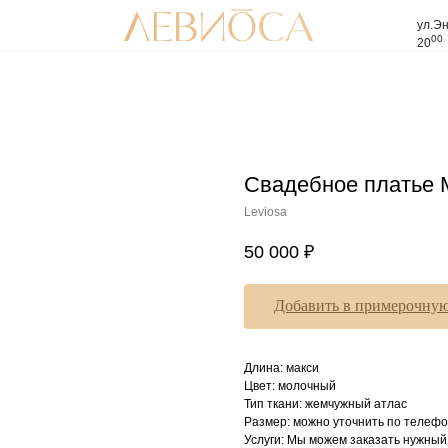
ул.Эн
00
20
Свадебное платье M
Leviosa
50 000
₽
Добавить в примерочну
Длина: макси
Цвет: молочный
Тип ткани: жемчужный атлас
Размер: можно уточнить по телефо
Услуги: Мы можем заказать нужный