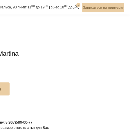
0
00
00
00
гельса, 93 пн-пт 11
до 19
| cб-вс 10
до
Записаться на примерку
artina
ю
ну: 8(967)580-00-77
 размер этого платья для Вас