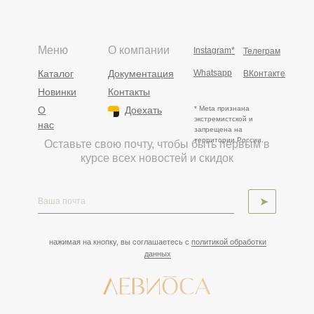
Меню
О компании
Instagram*
Телеграм
Каталог
Документация
Whatsapp
ВКонтакте
Новинки
Контакты
О
Доехать
* Meta признана
экстремистской и
нас
запрещена на
территории России.
Оставьте свою почту, чтобы быть первым в
курсе всех новостей и скидок
➤
нажимая на кнопку, вы соглашаетесь с
политикой обработки
данных