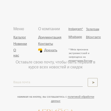
Меню
О компании
Instagram*
Телеграм
Каталог
Документация
Whatsapp
ВКонтакте
Новинки
Контакты
О
Доехать
* Meta признана
экстремистской и
нас
запрещена на
территории России.
Оставьте свою почту, чтобы быть первым в
курсе всех новостей и скидок
➤
нажимая на кнопку, вы соглашаетесь с
политикой обработки
данных