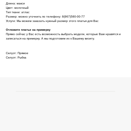
Длина: макси
Цвет: молочный
Тип ткани: атлас
Размер: можно уточнить по телефону: 8(967)580-00-77
Услуги: Мы можем заказать нужный размер этого платья для Вас
Отложите платье на примерку
Прямо сейчас у Вас есть возможность выбрать модели, которые Вам нравятся и
записаться на примерку. А мы подготовим их к Вашему визиту.
Силуэт: Прямое
Силуэт: Рыбка