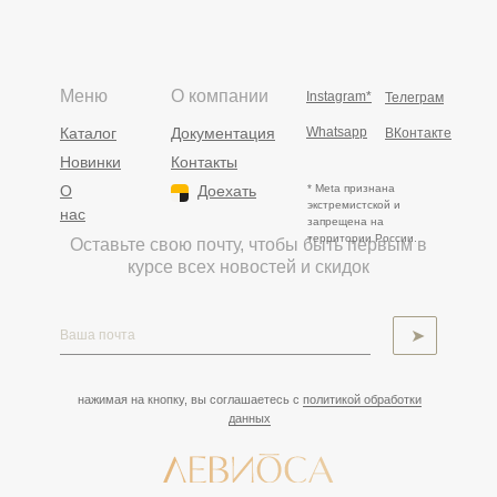
Меню
О компании
Instagram*
Телеграм
Каталог
Документация
Whatsapp
ВКонтакте
Новинки
Контакты
О
Доехать
* Meta признана
экстремистской и
нас
запрещена на
территории России.
Оставьте свою почту, чтобы быть первым в
курсе всех новостей и скидок
➤
нажимая на кнопку, вы соглашаетесь с
политикой обработки
данных