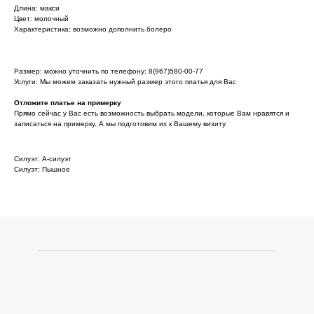
Длина: макси
Цвет: молочный
Характеристика: возможно дополнить болеро
Размер: можно уточнить по телефону: 8(967)580-00-77
Услуги: Мы можем заказать нужный размер этого платья для Вас
Отложите платье на примерку
Прямо сейчас у Вас есть возможность выбрать модели, которые Вам нравятся и
записаться на примерку. А мы подготовим их к Вашему визиту.
Силуэт: А-силуэт
Силуэт: Пышное