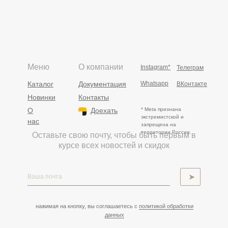
Меню
О компании
Instagram*
Телеграм
Каталог
Документация
Whatsapp
ВКонтакте
Новинки
Контакты
О
Доехать
* Meta признана
экстремистской и
нас
запрещена на
территории России.
Оставьте свою почту, чтобы быть первым в
курсе всех новостей и скидок
➤
нажимая на кнопку, вы соглашаетесь с
политикой обработки
данных