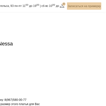
0
00
00
00
гельса, 93 пн-пт 11
до 19
| cб-вс 10
до
Записаться на примерку
Nessa
ну: 8(967)580-00-77
 размер этого платья для Вас