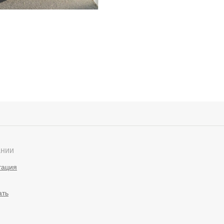
ании
тация
ать