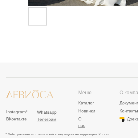
Меню
О комп
Каталог
Докумен
Новинки
Контакты
Instagram*
Whatsapp
ВКонтакте
О
Доех
Телеграм
нас
* Meta признана экстремистской и запрещена на территории России.