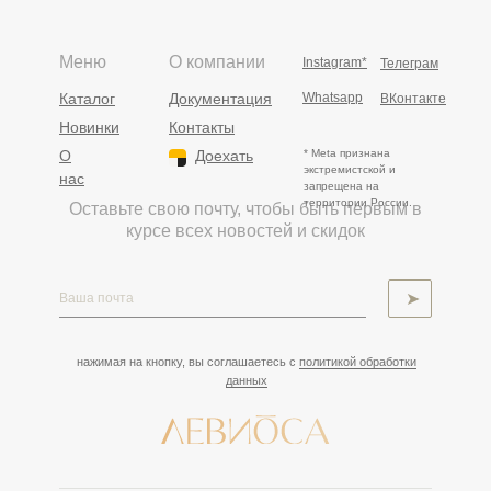
Меню
О компании
Instagram*
Телеграм
Каталог
Документация
Whatsapp
ВКонтакте
Новинки
Контакты
О
Доехать
* Meta признана
экстремистской и
нас
запрещена на
территории России.
Оставьте свою почту, чтобы быть первым в
курсе всех новостей и скидок
➤
нажимая на кнопку, вы соглашаетесь с
политикой обработки
данных