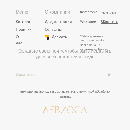
Меню
О компании
Instagram*
Телеграм
Каталог
Документация
Whatsapp
ВКонтакте
Новинки
Контакты
О
Доехать
* Meta признана
экстремистской и
нас
запрещена на
территории России.
Оставьте свою почту, чтобы быть первым в
курсе всех новостей и скидок
➤
нажимая на кнопку, вы соглашаетесь с
политикой обработки
данных