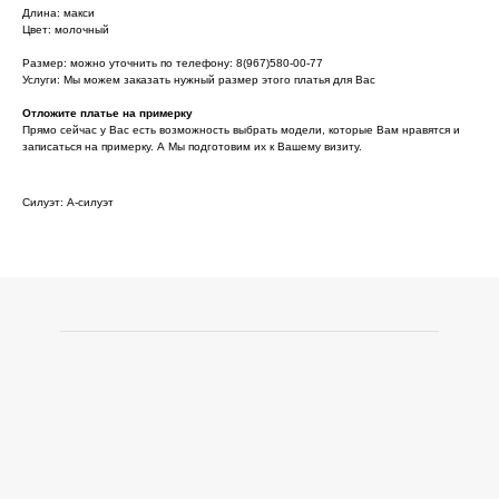
Длина: макси
Цвет: молочный
Размер: можно уточнить по телефону: 8(967)580-00-77
Услуги: Мы можем заказать нужный размер этого платья для Вас
Отложите платье на примерку
Прямо сейчас у Вас есть возможность выбрать модели, которые Вам нравятся и
записаться на примерку. А Мы подготовим их к Вашему визиту.
Силуэт: А-силуэт