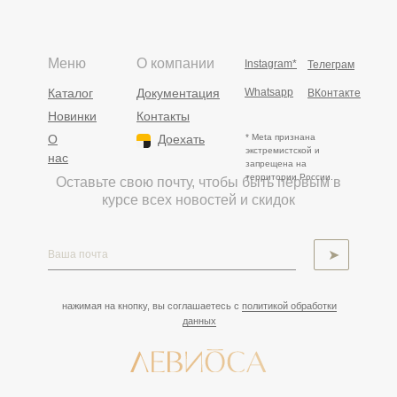
Меню
О компании
Instagram*
Телеграм
Каталог
Документация
Whatsapp
ВКонтакте
Новинки
Контакты
О
Доехать
* Meta признана
экстремистской и
нас
запрещена на
территории России.
Оставьте свою почту, чтобы быть первым в
курсе всех новостей и скидок
➤
нажимая на кнопку, вы соглашаетесь с
политикой обработки
данных