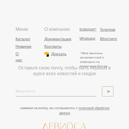
Меню
О компании
Instagram*
Телеграм
Каталог
Документация
Whatsapp
ВКонтакте
Новинки
Контакты
О
Доехать
* Meta признана
экстремистской и
нас
запрещена на
территории России.
Оставьте свою почту, чтобы быть первым в
курсе всех новостей и скидок
➤
нажимая на кнопку, вы соглашаетесь с
политикой обработки
данных