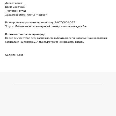
Длина: макси
Цвет: молочный
Тип ткани: атлас
Характеристика: платье + корсет
Размер: можно уточнить по телефону: 8(967)580-00-77
Услуги: Мы можем заказать нужный размер этого платья для Вас
Отложите платье на примерку
Прямо сейчас у Вас есть возможность выбрать модели, которые Вам нравятся и
записаться на примерку. А мы подготовим их к Вашему визиту.
Силуэт: Рыбка