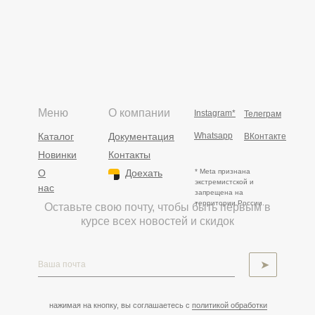
Меню
О компании
Instagram*
Телеграм
Каталог
Документация
Whatsapp
ВКонтакте
Новинки
Контакты
О
Доехать
* Meta признана
экстремистской и
нас
запрещена на
территории России.
Оставьте свою почту, чтобы быть первым в
курсе всех новостей и скидок
➤
нажимая на кнопку, вы соглашаетесь с
политикой обработки