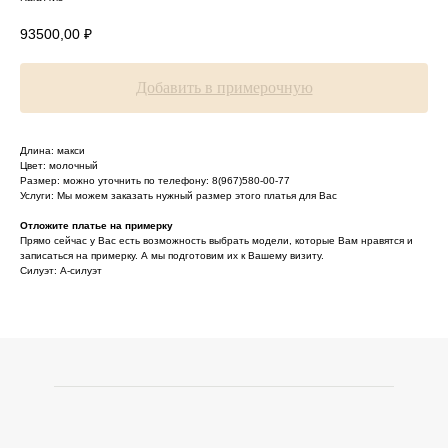
93500,00
₽
Добавить в примерочную
Длина: макси
Цвет: молочный
Размер: можно уточнить по телефону: 8(967)580-00-77
Услуги: Мы можем заказать нужный размер этого платья для Вас
Отложите платье на примерку
Прямо сейчас у Вас есть возможность выбрать модели, которые Вам нравятся и
записаться на примерку. А мы подготовим их к Вашему визиту.
Силуэт: А-силуэт